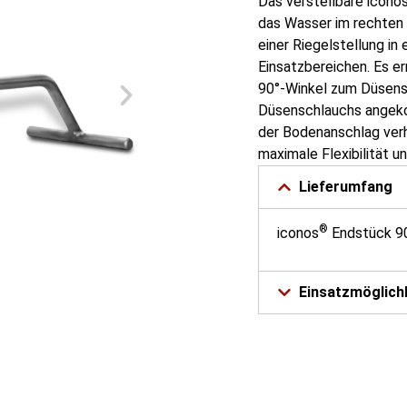
Das verstellbare icono
das Wasser im rechten W
einer Riegelstellung i
Einsatzbereichen. Es e
90°-Winkel zum Düsens
Düsenschlauchs angekop
der Bodenanschlag verh
maximale Flexibilität un
Lieferumfang
®
iconos
Endstück 90
Einsatzmöglich