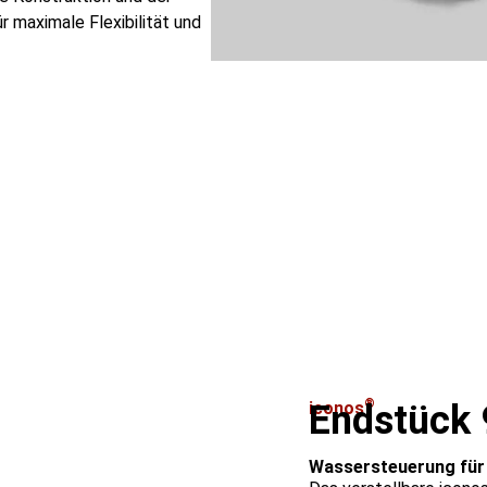
 maximale Flexibilität und
®
iconos
Endstück
Wassersteuerung für